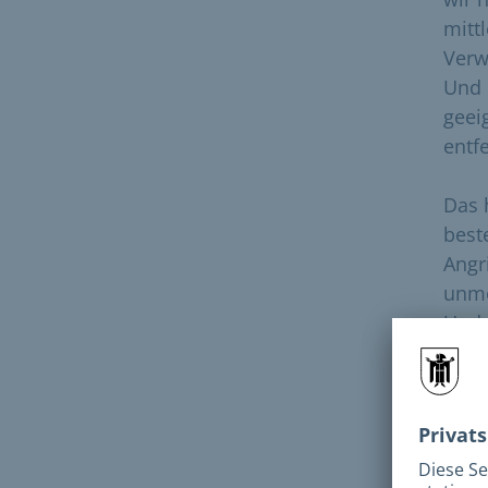
mitt
Verw
Und 
geei
entfe
Das 
best
Angr
unme
Und 
anha
Unte
unse
auch