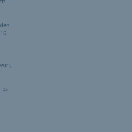
ft.
 den
116
wurf,
l es