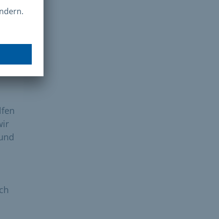
amas
raels
lfen
wir
 und
ich