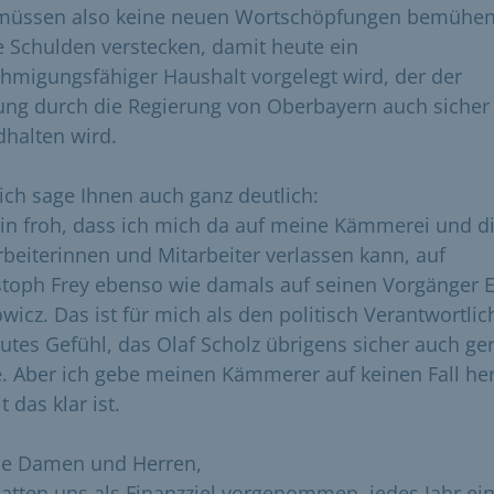
müssen also keine neuen Wortschöpfungen bemühen
e Schulden verstecken, damit heute ein
hmigungsfähiger Haushalt vorgelegt wird, der der
ung durch die Regierung von Oberbayern auch sicher
dhalten wird.
ich sage Ihnen auch ganz deutlich:
bin froh, dass ich mich da auf meine Kämmerei und d
rbeiterinnen und Mitarbeiter verlassen kann, auf
stoph Frey ebenso wie damals auf seinen Vorgänger E
wicz. Das ist für mich als den politisch Verantwortli
gutes Gefühl, das Olaf Scholz übrigens sicher auch ge
e. Aber ich gebe meinen Kämmerer auf keinen Fall her
 das klar ist.
e Damen und Herren,
hatten uns als Finanzziel vorgenommen, jedes Jahr ei