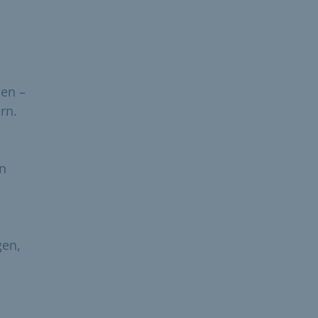
en –
rn.
n
gen,