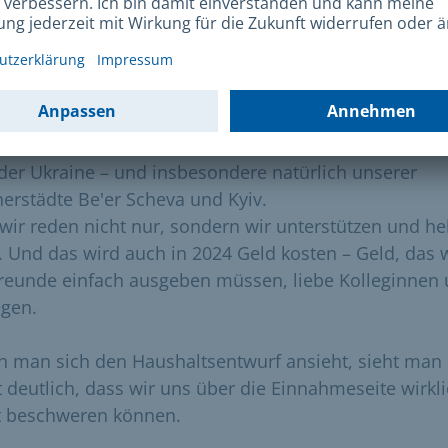
im Oktober dann der unfassbare Terrorangriff der H
srael. Ich bin dankbar, dass der Stadtrat bei beiden
en klare Haltung zeigt:
stehen in uneingeschränkter Solidarität an der Seite Is
der Ukraine – und insbesondere natürlich unserer
nerstädte Be'er Scheva und Kyiv.
wir reden nicht nur, sondern wir unterstützen und he
v. Und das wird auch in 2024 Geld kosten – Geld, das 
Freunde einfach ausgeben müssen, liebe Kolleginnen
egen.
 man sich den Haushaltsentwurf ansieht, sieht man
t deutlich, dass wir uns über die Einnahmeseite wirkl
t beschweren können.