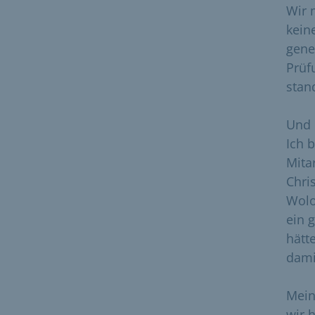
Wir 
kein
gene
Prüf
stan
Und 
Ich 
Mita
Chri
Wolo
ein 
hätt
damit
Mein
wir 