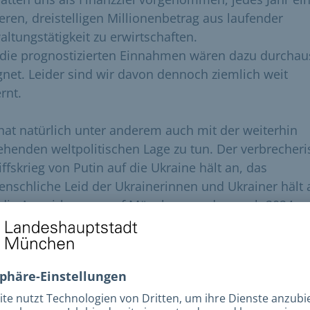
leren, dreistelligen Millionenbetrag aus laufender
altungstätigkeit zu erwirtschaften.
die prognostizierten Einnahmen wären dazu durchau
gnet. Leider sind wir davon dennoch ziemlich weit
rnt.
hat natürlich unter anderem auch mit der weiterhin
ehenden weltpolitischen Lage zu tun. Der verbrecher
iffskrieg von Putin auf die Ukraine hält an, das
nschliche Leid der Ukrainerinnen und Ukrainer hält 
die Auswirkungen auf München werden auch 2024
lten:
rbringung und Betreuung der Geflüchteten, Hilfe an
re Partnerstadt Kyiv, etwas abgeschwächte, aber de
 für 2024 zu erwartende Inflation und hohe Energiepr