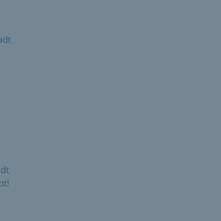
adt
dt
bt!