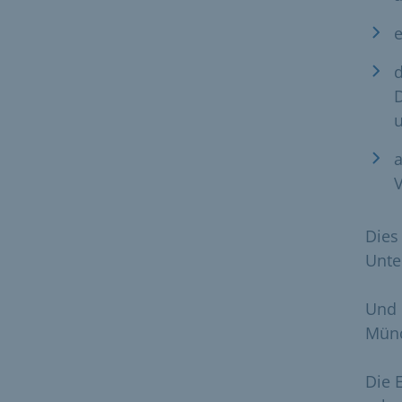
d
a
Dies
Unte
Und 
Münc
Die 