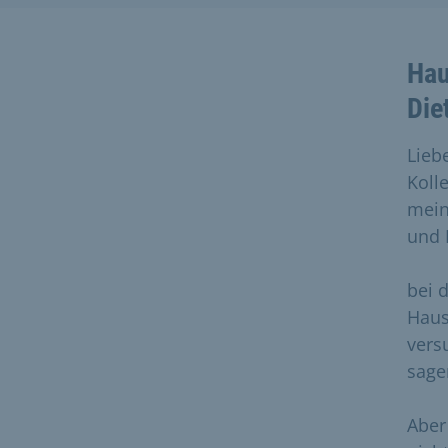
Hau
Die
Lieb
Koll
mein
und 
bei 
Haus
vers
sage
Aber