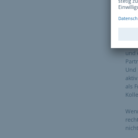
Und 
auf I
Them
Wir 
und 
Part
Und 
akti
als 
Koll
Wenn
rech
nich