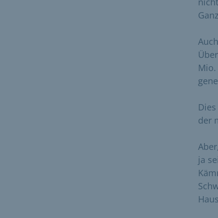
nich
Ganz
Auch
Über
Mio.
gene
Dies
der 
Aber
ja s
Kämm
Schw
Haus