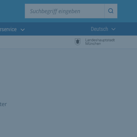
Suchbegriff eingeben
Suche star
Deutsch
rservice
Aktuelle Sprach
ter