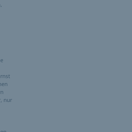
,
ie
rnst
chen
rn
, nur
nen