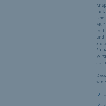
Knap
fanta
Und 
Münc
mitt
und 
Sie 
Einn
Wirt
auch 
Dass
wide
a
a