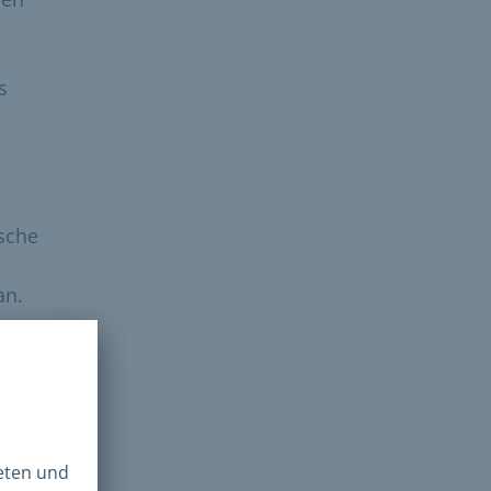
s
ische
an.
nnoch
eise.