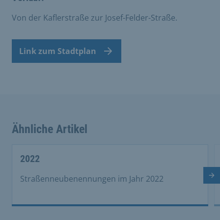
Von der Kaflerstraße zur Josef-Felder-Straße.
Link zum Stadtplan
Ähnliche Artikel
This is a carousel with rotating cards. Use the previous 
2022
Nä
Straßenneubenennungen im Jahr 2022