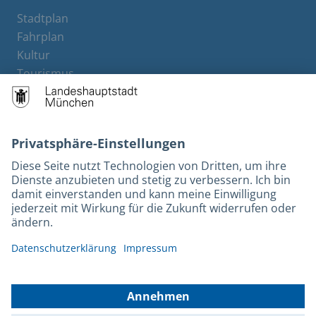
Stadtplan
Fahrplan
Kultur
Tourismus
M-Strom
Bürgerservice
Hotels
Kontakt
Barrierefreiheit
Leichte Sprache
Gebärdensprache
Datenschutz
Kontakt
Impressum