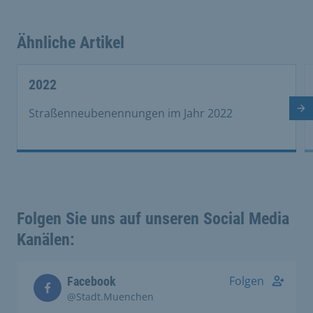
Ähnliche Artikel
This is a carousel with rotating cards. Use the previous 
2022
Nä
Straßenneubenennungen im Jahr 2022
Folgen Sie uns auf unseren Social Media
Kanälen:
Folgen
Facebook
@Stadt.Muenchen