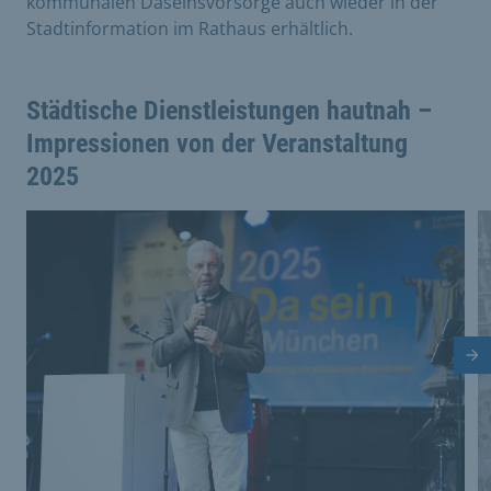
kommunalen Daseinsvorsorge auch wieder in der
Stadtinformation im Rathaus erhältlich.
Städtische Dienstleistungen hautnah –
Impressionen von der Veranstaltung
2025
Dies ist eine Bildergalerie in einem Slider. Mit den Vor
Vergrößere Bild 0
V
Nä