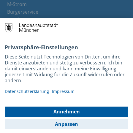
M-Strom
Bürgerservice
Hotels
Kontakt
Barrierefreiheit
Leichte Sprache
Gebärdensprache
Datenschutz
Kontakt
Impressum
© 2025 Portal München Betriebs GmbH & Co. KG - Ein Service der
Landeshauptstadt München und der Stadtwerke München GmbH