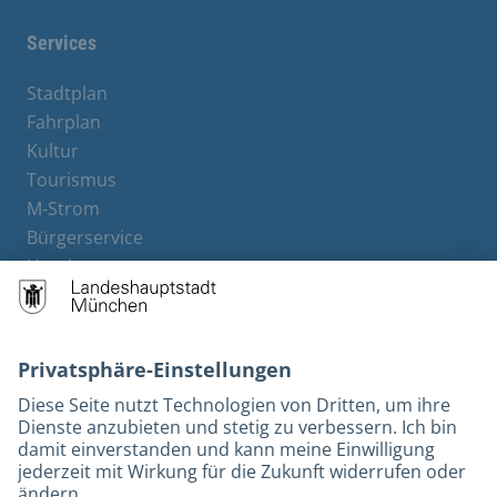
Services
Stadtplan
Fahrplan
Kultur
Tourismus
M-Strom
Bürgerservice
Hotels
Kontakt
Barrierefreiheit
Leichte Sprache
Gebärdensprache
Datenschutz