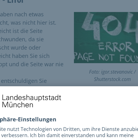
haben nach etwas
ht, was nicht hier ist.
eicht ist die Seite
chwunden, da sie
scht wurde oder
eicht haben Sie sich
ippt und die Seite war nie
Foto: igor.stevanovic /
Shutterstock.com
e entschuldigen Sie
es!
e versuchen Sie folgende Möglichkeiten:
utzen Sie unsere Volltextsuche (oben rechts) um die
ntsprechende Seite zu finden.
Versuchen Sie den gewünschten Inhalt über
unsere