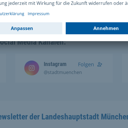
Homepage
zu finden.
Social Media Kanälen:
Instagram
Folgen
@stadtmuenchen
ewsletter der Landeshauptstadt Münche