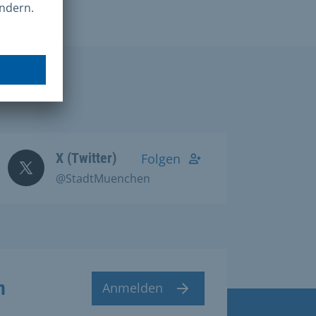
X (Twitter)
Folgen
@StadtMuenchen
n
Anmelden