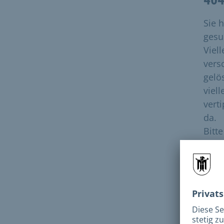
Sie 
gesuc
Viell
vers
gelö
viell
vert
da.
Bitt
dies
Bitt
N
e