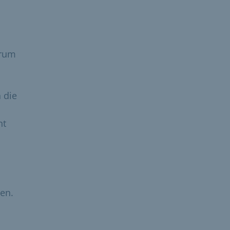
orum
 die
nt
en.