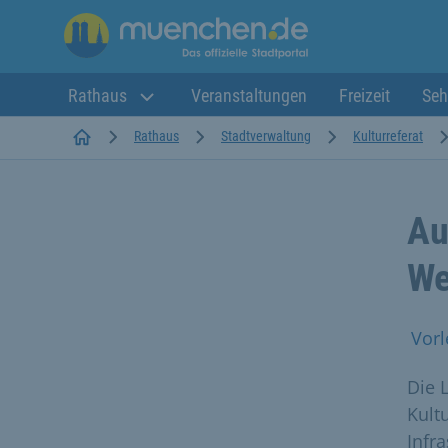
Rathaus
Veranstaltungen
Freizeit
Seh
Startseite
Rathaus
Stadtverwaltung
Kulturreferat
Au
We
Vorl
Die 
Kult
Infr