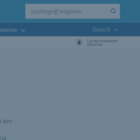
Suchbegriff eingeben
Suche star
Deutsch
rservice
Aktuelle Sprach
n des
und