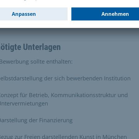
oder per E-Mail an: sabine.buschfrank@muenchen.de
ötigte Unterlagen
 Bewerbung sollte enthalten:
elbstdarstellung der sich bewerbenden Institution
onzept für Betrieb, Kommunikationsstruktur und
Untervermietungen
arstellung der Finanzierung
ezug zur Freien darstellenden Kunst in München