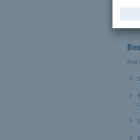
Ben
Ihre
S
K
D
B