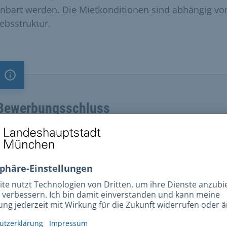
inbart werden. Die Mietkonditionen sind abhängig vo
iebsstruktur.
Information
Bewerbungsschluss
Ihre Bewerbungsunterlagen sind bis zum 19. April
2026 per Post einzusenden an:
Kulturreferat der Landeshauptstadt München
Abteilung 1
Dr. Sabine Busch-Frank
Burgstr. 4
80331 München