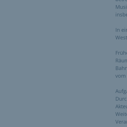
Musi
insb
In e
West
Früh
Räum
Bahn
vom 
Aufg
Durc
Akte
Weit
Vera