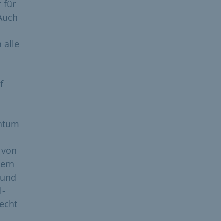
 für
 Auch
 alle
f
entum
 von
tern
 und
l-
echt