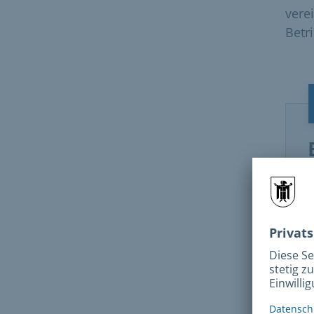
vere
Betr