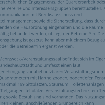
erschaftlichen Engagements, der Quartiersarbeit oder
iche Vereine und Interessensgruppen bereitzustellen.
Kommunikation mit Bezirksausschuss und
tteilmanagement sowie die Sicherstellung, dass durch
enden die Hausordnung eingehalten und die Räume
fältig behandelt werden, obliegt der Betreiber*in. Die
nsgebung ist gesetzt, kann aber mit einem Bezug au
oder die Betreiber*in ergänzt werden.
Mehrzweck-/Veranstaltungssaal befindet sich im Eig
Landeshauptstadt und umfasst einen laut
enehmigung variabel nutzbaren Veranstaltungsraum
Quadratmetern mit Hartholzboden, bodentiefen Fens
maximal 199 Sitzplätzen, Stauraum, Toilettenanlagen
Tiefgaragenstellplätze. Veranstaltungstechnik, ein Tei
ing sowie Bestuhlung sind vorhanden. Das Nutzungsr
einen kleinen, anschließenden Grünbereich kann