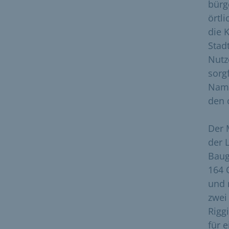
bürg
örtl
die 
Stad
Nutz
sorg
Name
den 
Der 
der 
Baug
164 
und 
zwei 
Rigg
für 