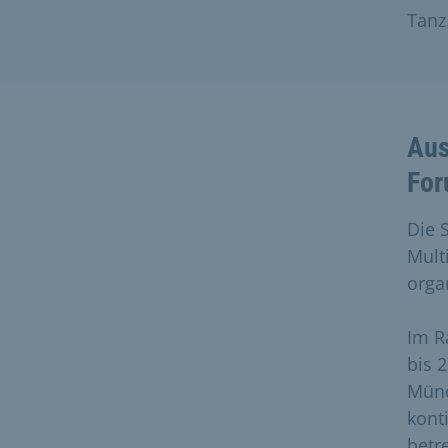
Tanz
Aus
For
Die 
Mult
orga
Im R
bis 
Münc
kont
betr