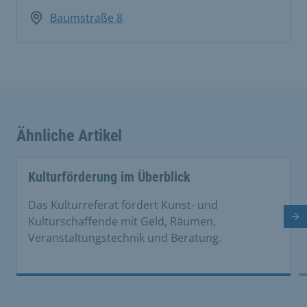
Baumstraße 8
Ähnliche Artikel
This is a carousel with rotating cards. Use the previous 
Kulturförderung im Überblick
Das Kulturreferat fördert Kunst- und
Nä
Kulturschaffende mit Geld, Räumen,
Veranstaltungstechnik und Beratung.