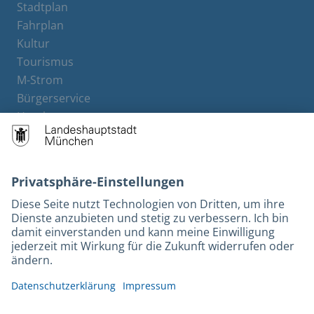
Stadtplan
Fahrplan
Kultur
Tourismus
M-Strom
Bürgerservice
Hotels
Kontakt
Barrierefreiheit
Leichte Sprache
Gebärdensprache
Datenschutz
Kontakt
Impressum