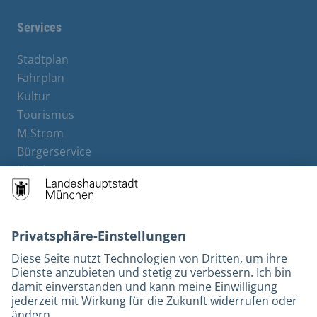
Services
Stadtplan
Fahrplan
Kultur
Tourismus
M-Strom
Bürgerservice
Hotels
Kontakt
Barrierefreiheit
Leichte Sprache
Gebärdensprache
Datenschutz