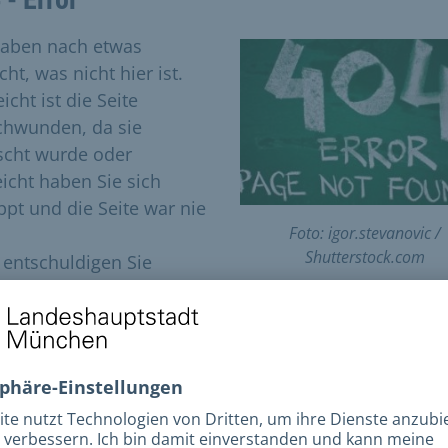
haben nach etwas
ht, was nicht hier ist.
eicht ist die Seite
chwunden, da sie
scht wurde oder
eicht haben Sie sich
ippt und die Seite war nie
Foto: igor.stevanovic /
Shutterstock.com
e entschuldigen Sie
es!
e versuchen Sie folgende Möglichkeiten:
utzen Sie unsere Volltextsuche (oben rechts) um die
ntsprechende Seite zu finden.
Versuchen Sie den gewünschten Inhalt über
unsere