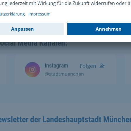
Homepage
zu finden.
Social Media Kanälen:
Instagram
Folgen
@stadtmuenchen
ewsletter der Landeshauptstadt Münche