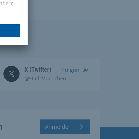
X (Twitter)
Folgen
@StadtMuenchen
n
Anmelden