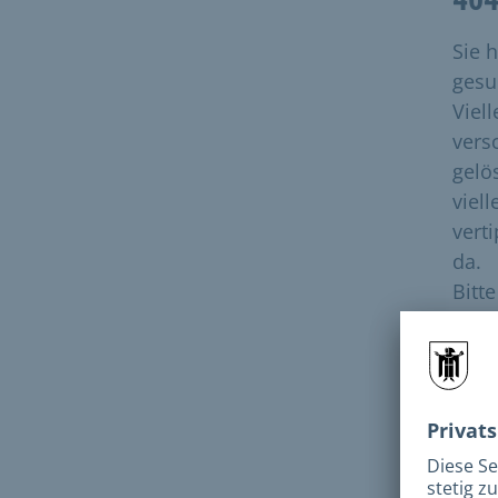
Sie 
gesuc
Viell
vers
gelö
viell
vert
da.
Bitt
dies
Bitt
N
e