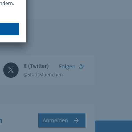
X (Twitter)
Folgen
@StadtMuenchen
n
Anmelden