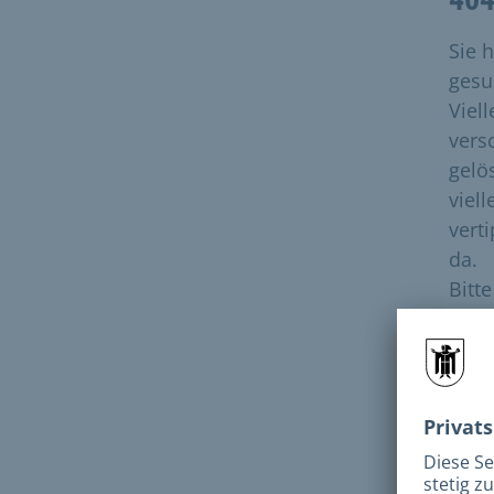
Sie 
gesuc
Viell
vers
gelö
viell
vert
da.
Bitt
dies
Bitt
N
e