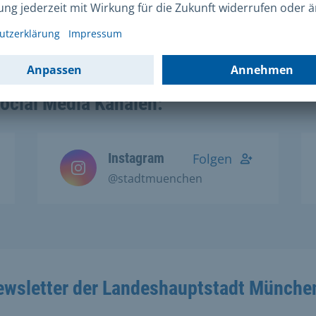
Homepage
zu finden.
Social Media Kanälen:
Instagram
Folgen
@stadtmuenchen
ewsletter der Landeshauptstadt Münche