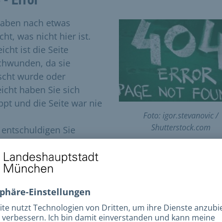
haben nach etwas
ht, was nicht hier ist.
eicht ist die Seite
chwunden, da sie
scht wurde oder
eicht haben Sie sich
ippt und die Seite war nie
Foto: igor.stevanovic /
Shutterstock.com
e entschuldigen Sie
es!
e versuchen Sie folgende Möglichkeiten:
utzen Sie unsere Volltextsuche (oben rechts) um die
ntsprechende Seite zu finden.
Versuchen Sie den gewünschten Inhalt über
unsere