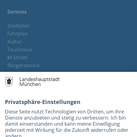
Services
Stadtplan
Fahrplan
Kultur
Tourismus
M-Strom
Bürgerservice
Hotels
Kontakt
Barrierefreiheit
Leichte Sprache
Gebärdensprache
Datenschutz