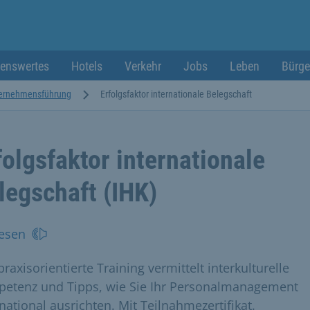
enswertes
Hotels
Verkehr
Jobs
Leben
Bürge
ernehmensführung
Erfolgsfaktor internationale Belegschaft
folgsfaktor internationale
legschaft (IHK)
esen
raxisorientierte Training vermittelt interkulturelle
etenz und Tipps, wie Sie Ihr Personalmanagement
national ausrichten. Mit Teilnahmezertifikat.