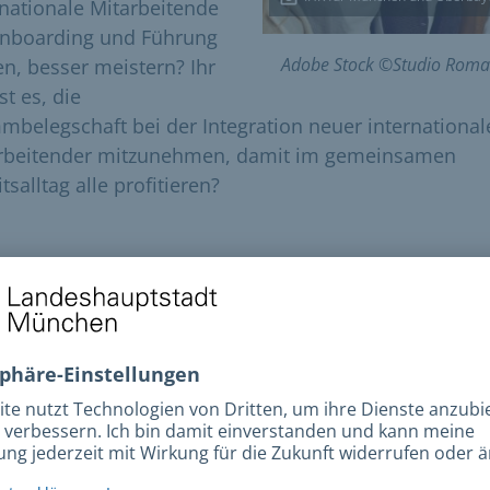
rnationale Mitarbeitende
nboarding und Führung
Adobe Stock ©Studio Roma
len, besser meistern? Ihr
ist es, die
mbelegschaft bei der Integration neuer international
rbeitender mitzunehmen, damit im gemeinsamen
tsalltag alle profitieren?
iesem
praxisorientierten Workshop
der IHK erfahren
he kulturbedingten Unterschiede bei der Einarbeitun
cksichtigt werden sollten, und wie Sie kulturbedingte
verständnisse in der Kommunikation vermeiden. Sie
lten praktische Tipps, die Sie direkt in Ihrem Untern
tzen können, und können konkrete Fallbeispiele
ringen, für die gemeinsam praxistaugliche
ngsstrategien erarbeitet werden.