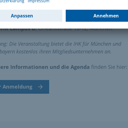
: Dienstag
7.7.2026
von 10 bis 17 Uhr
IHK Campus D
, Orleansstraße 10-12, München
ng: Die Veranstaltung bietet die IHK für München und
bayern kostenlos ihren Mitgliedsunternehmen an.
ere Informationen und die Agenda
finden Sie hier
r Anmeldung