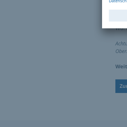
Wann
Wo:
Achtu
Ober
Weit
Zu