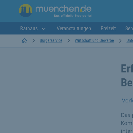
Rathaus
Veranstaltungen
Freizeit
Seh
Startseite
Bürgerservice
Wirtschaft und Gewerbe
Unt
Er
Be
Vorl
Das p
Komp
inter