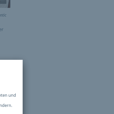
ntic
er
 Sie,
g
ehmen