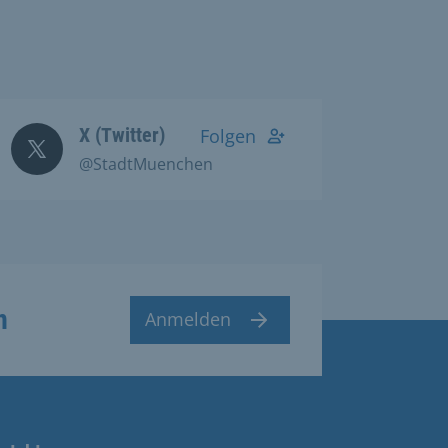
X (Twitter)
Folgen
@StadtMuenchen
n
Anmelden