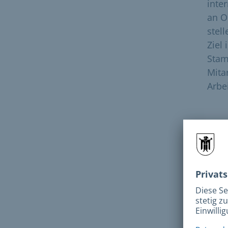
inte
an O
stel
Ziel 
Stam
Mita
Arbei
In d
welc
berü
Miss
erha
umse
einb
Lösu