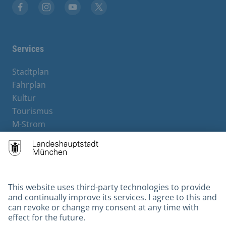
Facebook
Instagram
YouTube
X
Services
Stadtplan
Fahrplan
Kultur
Tourismus
M-Strom
Bürgerservice
Hotels
Contact
Barrierefreiheit
Leichte Sprache