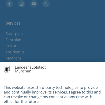
Facebook
Instagram
YouTube
X
Services
Stadtplan
Fahrplan
Kultur
Tourismus
M-Strom
Bürgerservice
Hotels
Contact
Barrierefreiheit
Leichte Sprache