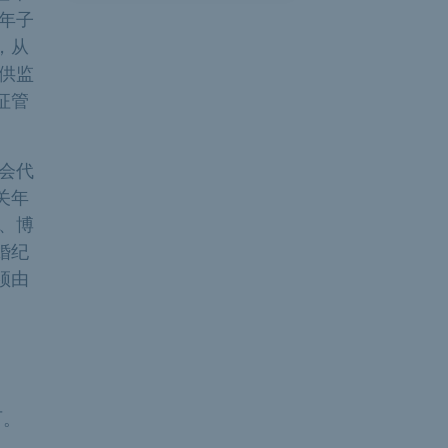
年子
，从
供监
征管
会代
关年
、博
婚纪
须由
可。