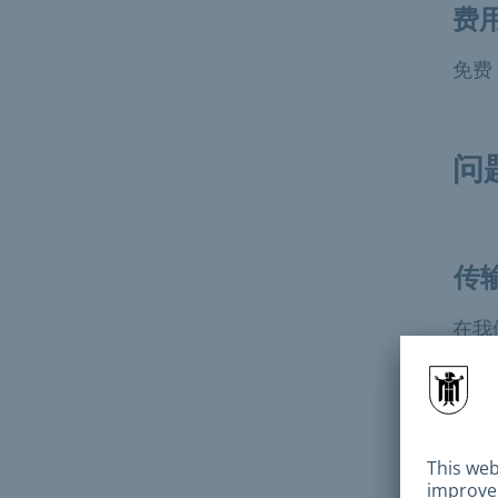
费
免费
问
传
在我
如
吗