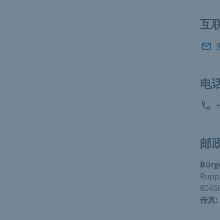
互
电
邮
Bürg
Rupp
8046
传真: