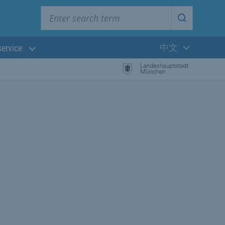
Enter search term
Start searc
中文
service
当前语言: