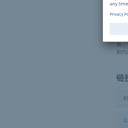
法
§ 《
条，
和(5
链