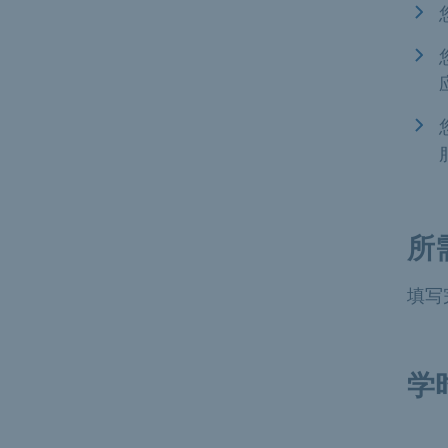
所
填写
学