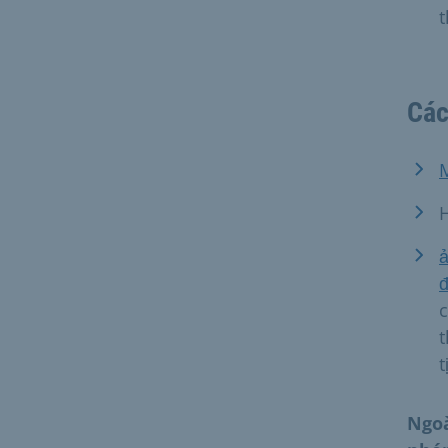
Các
H
ả
đ
c
t
t
Ngoà