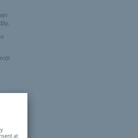
hạn
đây.
ho
 một
 cảnh
cho