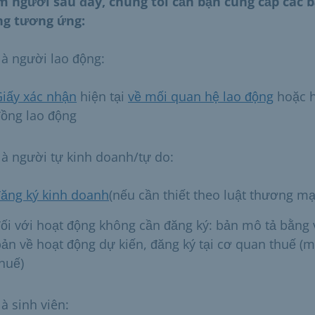
 người sau đây, chúng tôi cần bạn cung cấp các 
g tương ứng:
là người lao động:
Giấy xác nhận
hiện tại
về mối quan hệ lao động
hoặc 
đồng lao động
là người tự kinh doanh/tự do:
đăng ký kinh doanh
(nếu cần thiết theo luật thương mạ
ối với hoạt động không cần đăng ký: bản mô tả bằng
ản về hoạt động dự kiến, đăng ký tại cơ quan thuế (m
huế)
à sinh viên: