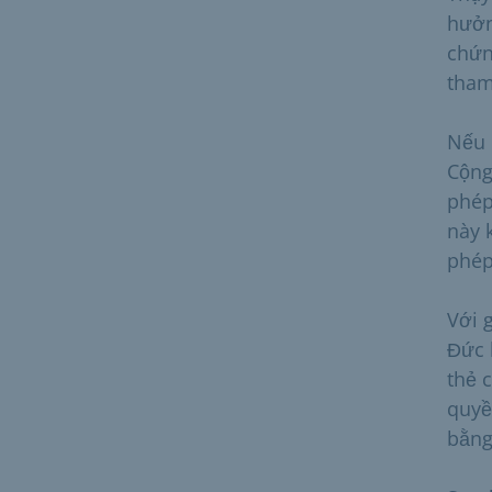
hưởn
chứn
tham
Nếu 
Cộng
phép
này 
phép
Với 
Đức 
thẻ 
quyề
bằng