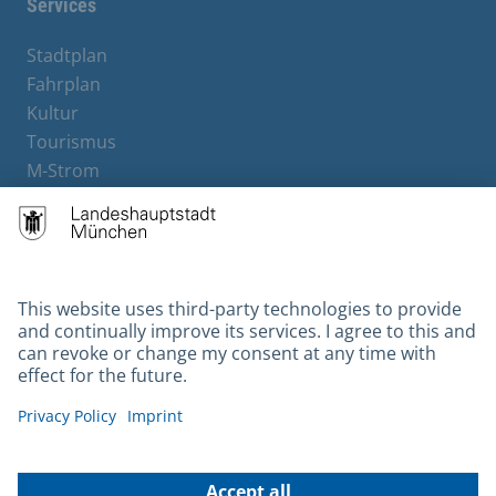
Services
Stadtplan
Fahrplan
Kultur
Tourismus
M-Strom
Bürgerservice
Hotels
Contact
Barrierefreiheit
Leichte Sprache
Gebärdensprache
Datenschutz
Kontakt