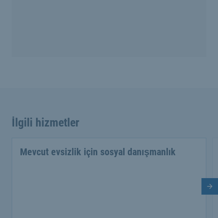
İlgili hizmetler
Mevcut evsizlik için sosyal danışmanlık
So