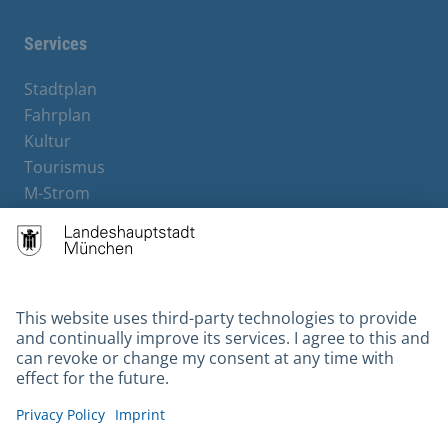
Services
Stadtplan
Fahrplan
Kultur
Tourismus
M-Strom
Bürgerservice
Hotels
Contact
Barrierefreiheit
Leichte Sprache
Gebärdensprache
Datenschutz