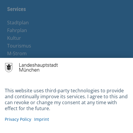
Services
Stadtplan
Fahrplan
Kultur
Tourismus
M-Strom
Bürgerservice
Hotels
Contact
Barrierefreiheit
Leichte Sprache
Gebärdensprache
Datenschutz