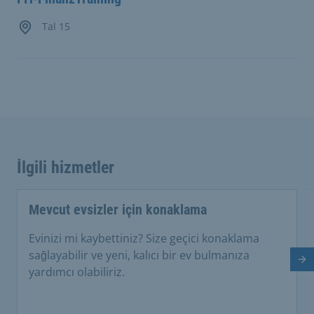
Tal 15
İlgili hizmetler
Mevcut evsizler için konaklama
Evinizi mi kaybettiniz? Size geçici konaklama
sağlayabilir ve yeni, kalıcı bir ev bulmanıza
So
yardımcı olabiliriz.