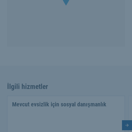
İlgili hizmetler
Mevcut evsizlik için sosyal danışmanlık
So