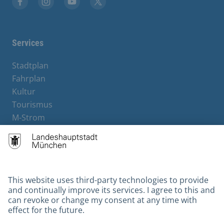
Facebook
Instagram
YouTube
X
Services
Stadtplan
Fahrplan
Kultur
Tourismus
M-Strom
Bürgerservice
Hotels
Contact
Barrierefreiheit
Leichte Sprache