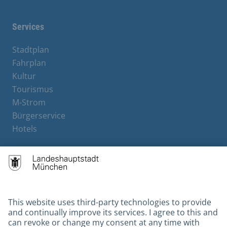
Services
Stadtplan
Fahrplan
Kultur
Tourismus
M-Strom
Bürgerservice
Hotels
Contact
Barrierefreiheit
Leichte Sprache
Gebärdensprache