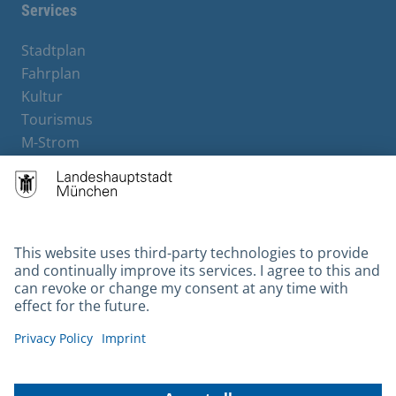
Services
Stadtplan
Fahrplan
Kultur
Tourismus
M-Strom
Bürgerservice
Hotels
Contact
Barrierefreiheit
Leichte Sprache
Gebärdensprache
Datenschutz
Kontakt