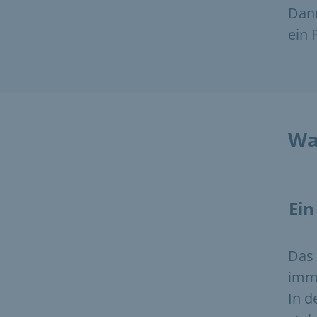
Dann
ein 
Wa
Ein
Das 
imme
In d