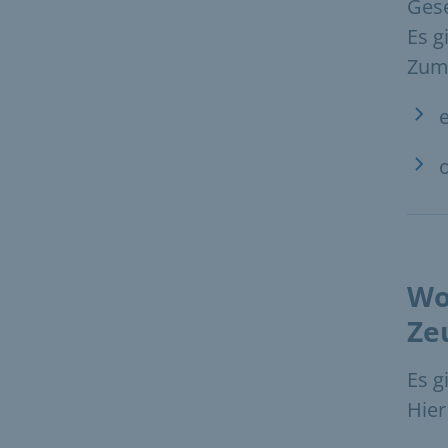
Gese
Es g
Zum 
Wo
Ze
Es g
Hier