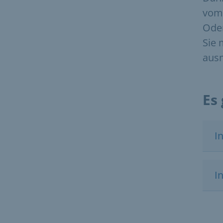
vom 
Oder
Sie
aus
Es
I
I