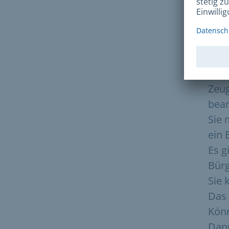
Wi
Ze
Sie 
Zeu
bean
Sie 
ein 
Es g
Bürg
Sie 
Das 
Kön
Dann