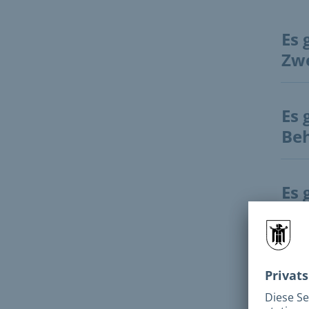
Es 
Zw
Es 
Be
Es 
Es 
Zeu