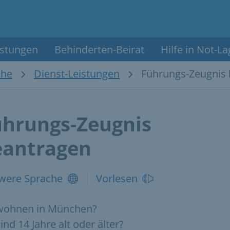
istungen
Behinderten-Beirat
Hilfe in Not-L
che
Dienst-Leistungen
Führungs-Zeugnis
ührungs-Zeugnis
eantragen
were Sprache
Vorlesen
 wohnen in München?
sind 14 Jahre alt oder älter?