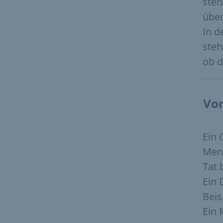
steh
über
In d
steh
ob d
Vor
Ein 
Mens
Tat 
Ein 
Beis
Ein 