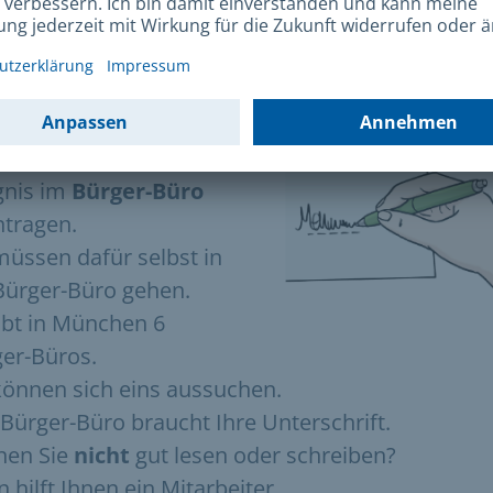
e bekommen Sie ein Führungs-
ugnis?
müssen das Führungs-
gnis im
Bürger-Büro
tragen.
müssen dafür selbst in
Bürger-Büro gehen.
ibt in München 6
er-Büros.
können sich eins aussuchen.
Bürger-Büro braucht Ihre Unterschrift.
nen Sie
nicht
gut lesen oder schreiben?
 hilft Ihnen ein Mitarbeiter