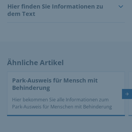
Hier finden Sie Informationen zu
dem Text
Ähnliche Artikel
This is a carousel with rotating cards. Use the previous 
Park-Ausweis für Mensch mit
Behinderung
Nä
Hier bekommen Sie alle Informationen zum
Park­-Ausweis für Menschen mit Behinderung