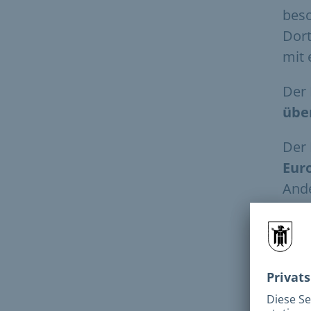
beso
Dor
mit 
Der 
übe
Der 
Eur
Ande
I