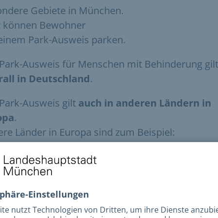
ndere Gebiete in München.
t können Bewohner
einem Park-Ausweis parken.
Park-Ausweis für Menschen mit Behinderung gil
rall in Deutschland
.
Park-Ausweis gilt
auch in anderen Ländern in
opa
.
re Länder in Europa sind zum Beispiel:
Österreich
Schweiz
talien