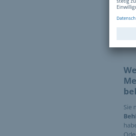
Der 
Hint
Der 
We
Me
be
Sie
Beh
hab
Oder