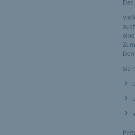
Das 
Viel
auc
ein
Zum 
Den 
Sie
Park