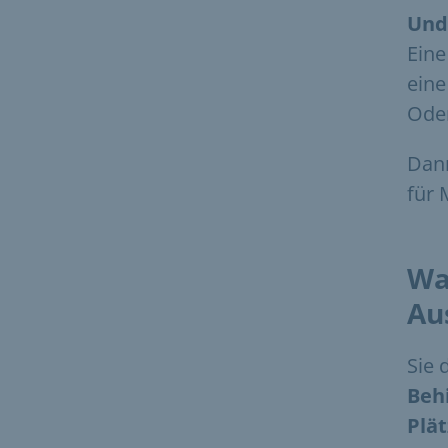
Und
Eine
eine
Oder
Dann
für 
Wa
Au
Sie 
Beh
Plä