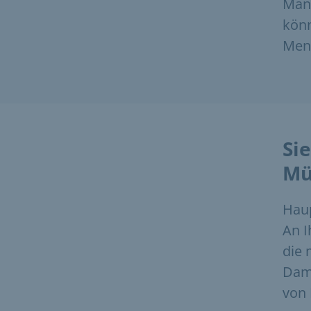
Man
könn
Men
Si
Mü
Haup
An I
die 
Dami
von 