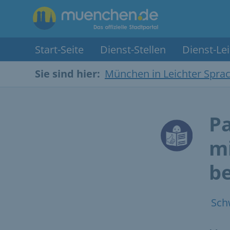
Start-Seite
Dienst-Stellen
Dienst-Le
Sie sind hier:
München in Leichter Spra
P
m
b
Sch