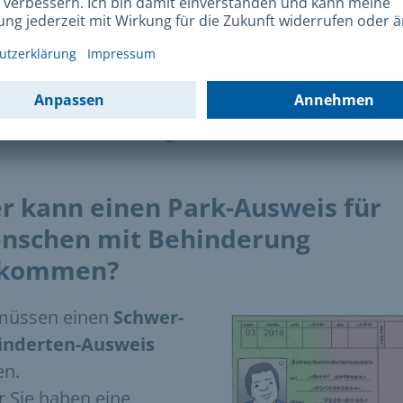
Frankreich
Park-Ausweis muss im Fahrzeug liegen.
er der Wind-Schutz-Scheibe.
Park-Ausweis muss gut lesbar sein.
r kann einen Park-Ausweis für
nschen mit Behinderung
kommen?
 müssen einen
Schwer-
inderten-Ausweis
en.
 Sie haben eine