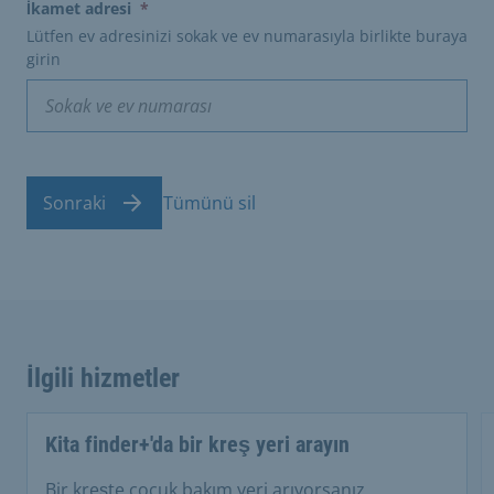
(erforderlich)
İkamet adresi
*
Lütfen ev adresinizi sokak ve ev numarasıyla birlikte buraya
girin
Sonraki
Tümünü sil
İlgili hizmetler
Kita finder+'da bir kreş yeri arayın
Bir kreşte çocuk bakım yeri arıyorsanız,