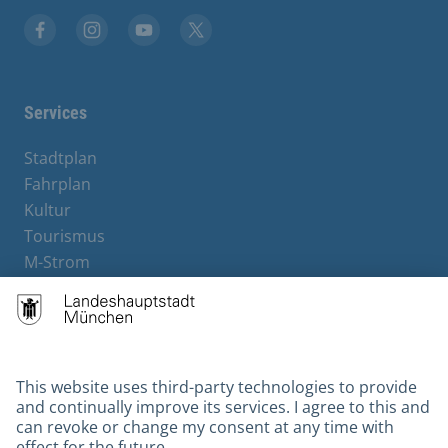
Facebook
Instagram
YouTube
X
Services
Stadtplan
Fahrplan
Kultur
Tourismus
M-Strom
Bürgerservice
Hotels
Contact
Barrierefreiheit