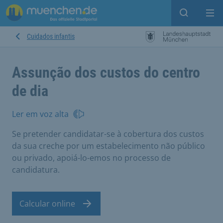
Open sear
Op
Cuidados infantis
Assunção dos custos do centro
de dia
Ler em voz alta
Se pretender candidatar-se à cobertura dos custos
da sua creche por um estabelecimento não público
ou privado, apoiá-lo-emos no processo de
candidatura.
Calcular online