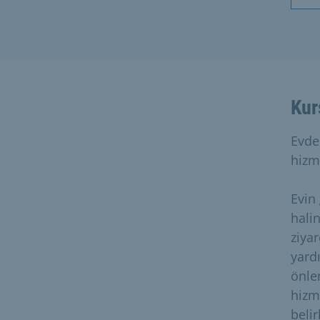
Kur
Evde
hizm
Evin
hali
ziyar
yard
önlem
hizme
belir