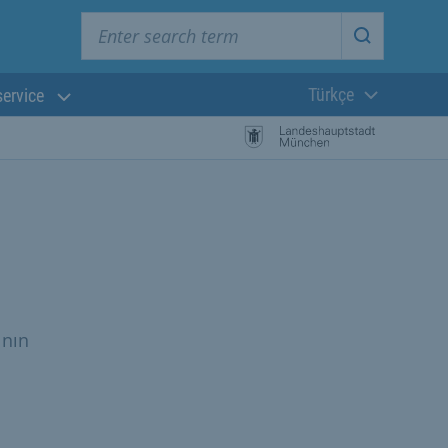
Enter search term
Start searc
Türkçe
service
Güncel dil:
ının