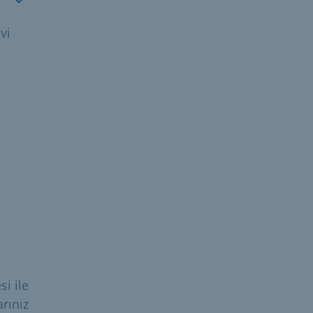
vi
si ile
rınız