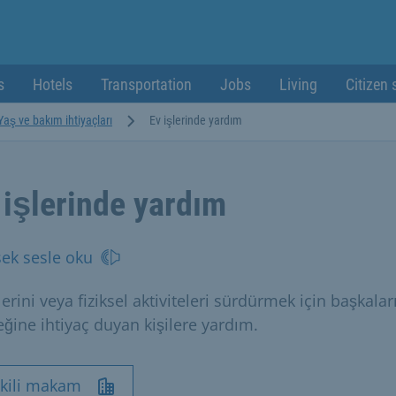
s
Hotels
Transportation
Jobs
Living
Citizen 
Yaş ve bakım ihtiyaçları
Ev işlerinde yardım
 işlerinde yardım
ek sesle oku
lerini veya fiziksel aktiviteleri sürdürmek için başkalar
eğine ihtiyaç duyan kişilere yardım.
tkili makam