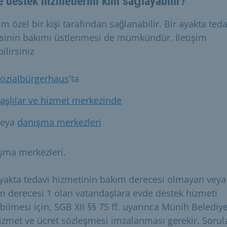
 destek hizmetlerini kim sağlayabilir?
m özel bir kişi tarafından sağlanabilir. Bir ayakta teda
isinin bakımı üstlenmesi de mümkündür. İletişim
ilirsiniz
sozialbürgerhaus
'ta
aşlılar ve hizmet merkezinde
veya
danışma merkezleri
şma merkezleri.
ayakta tedavi hizmetinin bakım derecesi olmayan veya
m derecesi 1 olan vatandaşlara evde destek hizmeti
ilmesi için, SGB XII §§ 75 ff. uyarınca Münih Belediye
hizmet ve ücret sözleşmesi imzalanması gerekir. Sorula