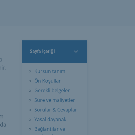
Sayfa içeriği
al
ir.
Kursun tanımı
Ön Koşullar
Gerekli belgeler
Süre ve maliyetler
Sorular & Cevaplar
ım
Yasal dayanak
nda
Bağlantılar ve