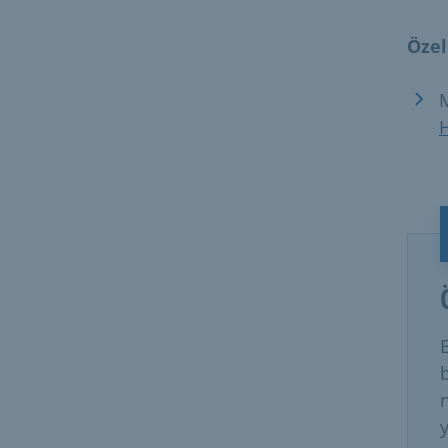
Özel
M
H
E