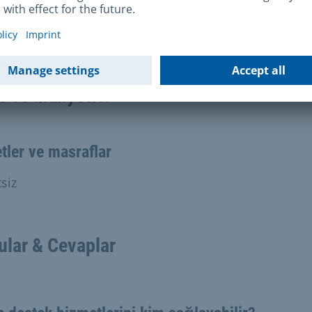
asarruf defterleri
e ve maliyetler
tler ve masraflar
siz
ular & Cevaplar