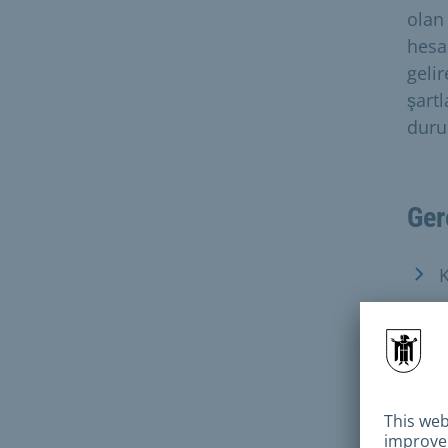
olan
hesa
gelir
şart
duru
Ger
K
K
E
S
B