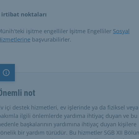
 irtibat noktaları
ünih'teki işitme engelliler İşitme Engelliler
Sosyal
izmetlerine
başvurabilirler.
Önemli not
Önemli not
v içi destek hizmetleri, ev işlerinde ya da fiziksel veya
bakımla ilgili önlemlerde yardıma ihtiyaç duyan ve bu
nedenle başkalarının yardımına ihtiyaç duyan kişilere
yönelik bir yardım türüdür. Bu hizmetler SGB XII Bölü