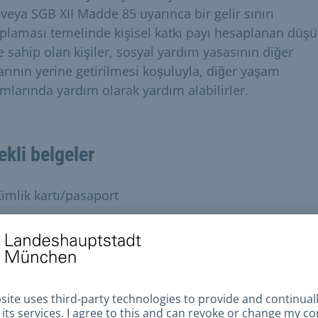
 veya SGB XII Madde 85 uyarınca bir gelir sınırı
plaması temelinde kişisel katkı payı hesaplanan düşü
e sahip olan kişiler, sosyal yardım yasasının diğer
larının yerine getirilmesi koşuluyla, diğer yaşam
mlarında yardım olarak yardım alabilirler.
ekli belgeler
imlik kartı/pasaport
ira sözleşmesi
meklilik belgesi, varsa maaş veya ücret belgesi
ağlık/bakım sigortası belgesi
anka hesap özetleri