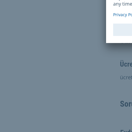
T
Sür
Ücre
ücret
Sor