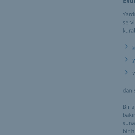
Evde
Yardı
serv
kurab
y
danı
Bir 
bakı
sunab
bir 