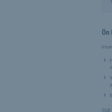
Ön 
İnsa
h
Y
B
SGB 