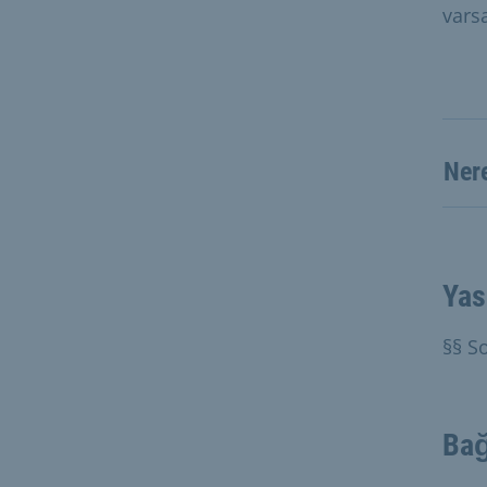
varsa
Ner
Yas
§§ So
Bağ