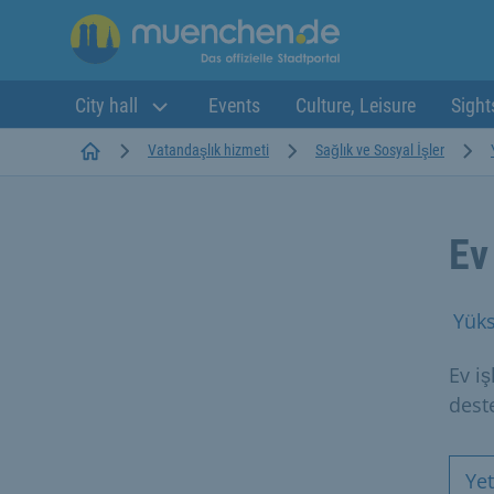
City hall
Events
Culture, Leisure
Sight
Startseite
Vatandaşlık hizmeti
Sağlık ve Sosyal İşler
Ev
Yüks
Ev iş
dest
Ye