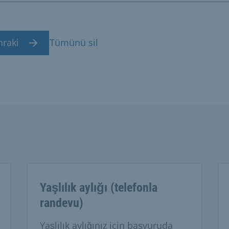
nraki
Tümünü sil
Yaşlılık aylığı (telefonla
randevu)
Yaşlılık aylığınız için başvuruda