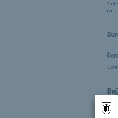
Note
(vek
Sür
Ücre
Ücre
Bağ
İl