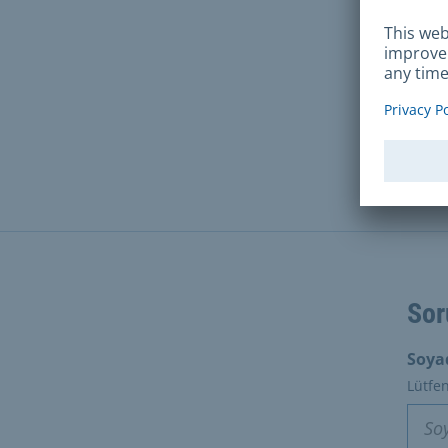
V
G
Sor
Soya
Lütfen