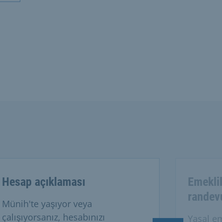
Hesap açıklaması
Emeklil
randev
Münih'te yaşıyor veya
çalışıyorsanız, hesabınızı
Yasal em