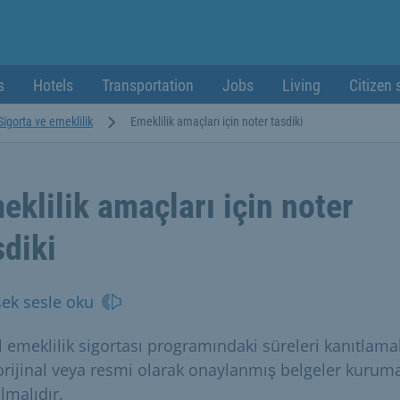
s
Hotels
Transportation
Jobs
Living
Citizen 
Sigorta ve emeklilik
Emeklilik amaçları için noter tasdiki
eklilik amaçları için noter
sdiki
ek sesle oku
l emeklilik sigortası programındaki süreleri kanıtlama
 orijinal veya resmi olarak onaylanmış belgeler kurum
lmalıdır.