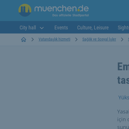
City hall
Events
Culture, Leisure
Sight
Startseite
Vatandaşlık hizmeti
Sağlık ve Sosyal İşler
Em
ta
Yüks
Yasa
için
sunu