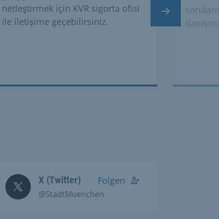
netleştirmek için KVR sigorta ofisi
soruları
Sonraki slayt
ile iletişime geçebilirsiniz.
danışma 
X (Twitter)
Folgen
@StadtMuenchen