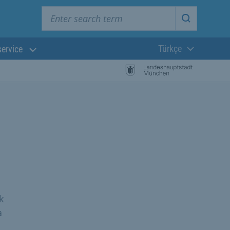
Enter search term
Start searc
Türkçe
service
Güncel dil:
k
a