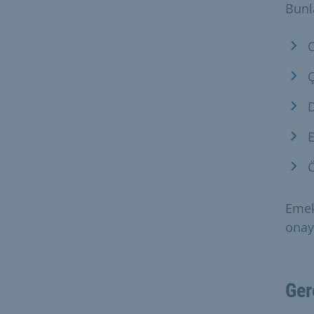
Bunla
O
Ç
E
Emekl
onayl
Ger