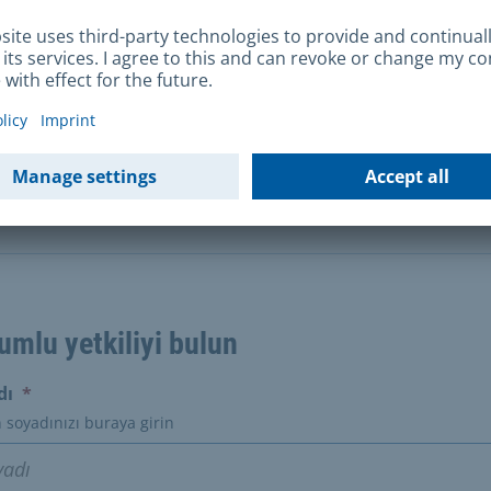
ekaletname
enel Veri Koruma Yönetmeliği
umlu yetkiliyi bulun
(erforderlich)
dı
*
 soyadınızı buraya girin