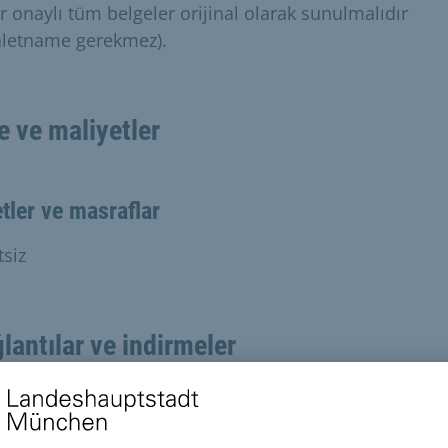
r onaylı tüm belgeler orijinal olarak sunulmalıdır
aletname gerekmez).
e ve maliyetler
tler ve masraflar
tsiz
lantılar ve indirmeler
etişim formu