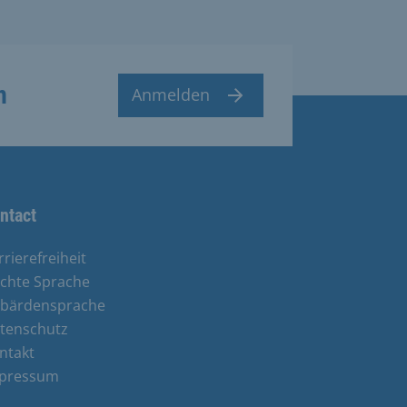
n
Anmelden
ntact
rrierefreiheit
ichte Sprache
bärdensprache
tenschutz
ntakt
pressum