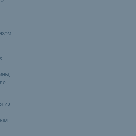
ьи
разом
х
ины,
аво
я из
т
ным