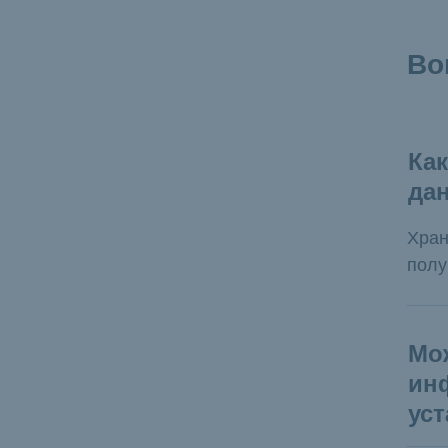
Во
Как
да
Хран
полу
Мо
ин
ус