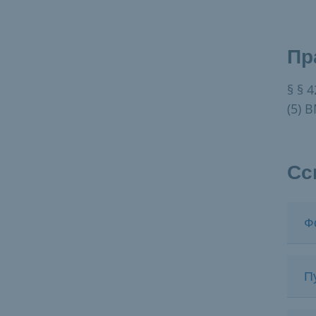
Пр
§ § 4
(5) 
Сс
Ф
П