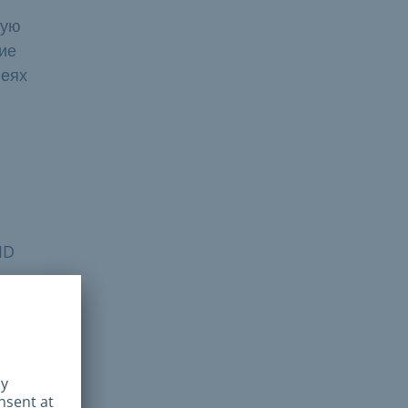
ную
ние
леях
ID
вана.
он с