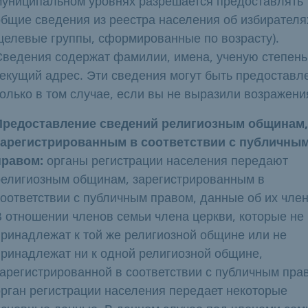
муниципальном уровнях разрешается предоставлять
общие сведения из реестра населения об избирателя
(целевые группы, сформированные по возрасту).
Сведения содержат фамилии, имена, ученую степень
текущий адрес. Эти сведения могут быть предоставл
только в том случае, если вы не выразили возражени
Предоставление сведений религиозным общинам,
зарегистрированным в соответствии с публичны
правом:
органы регистрации населения передают
религиозным общинам, зарегистрированным в
соответствии с публичным правом, данные об их член
В отношении членов семьи члена церкви, которые не
принадлежат к той же религиозной общине или не
принадлежат ни к одной религиозной общине,
зарегистрированной в соответствии с публичным пра
орган регистрации населения передает некоторые