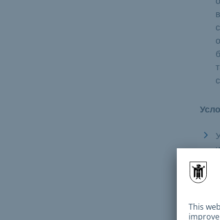
о
с
б
Усло
У