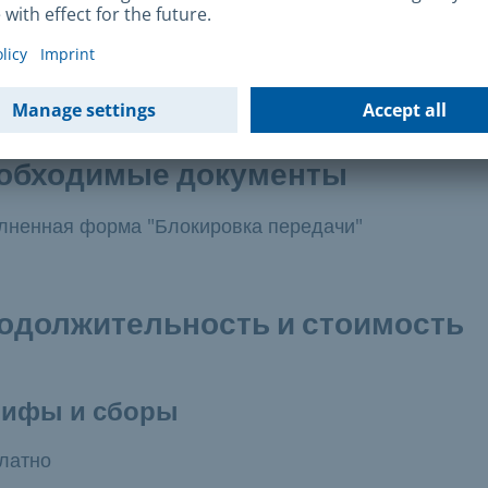
Вы зарегистрированы на портале Bayernportal с по
своего электронного удостоверения личности
(регистрация возможна в рамках онлайн-сервиса).
обходимые документы
лненная форма "Блокировка передачи"
одолжительность и стоимость
рифы и сборы
латно