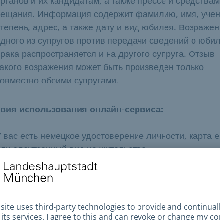
рганов и их кандидатам, а также прессе и средствам
вещания. Информация содержит фамилию, имя, уче
тепень, адрес, а также дату и вид юбилея. Возраже
одного из супругов против передачи сведений о юби
рака распространяется и на другого супруга. Отзыв
такого возражения может быть произведен только
совместно обоими супругами.
вия использования онлайн-сервиса:
 вас есть немецкое удостоверение личности, карта e
или электронный вид на жительство.
Ваша функция электронной идентификации активиро
У вас установлено приложение
AusweisApp2
, смартф
поддержкой NFC или соответствующее устройство.