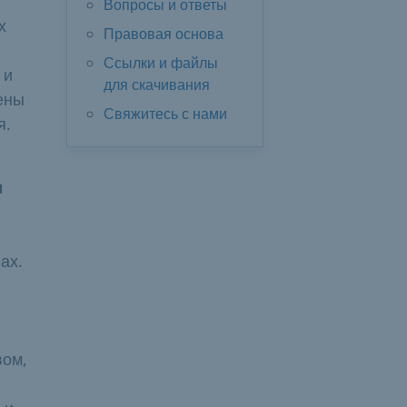
Вопросы и ответы
х
Правовая основа
Ссылки и файлы
 и
для скачивания
ены
Свяжитесь с нами
я.
м
ах.
вом,