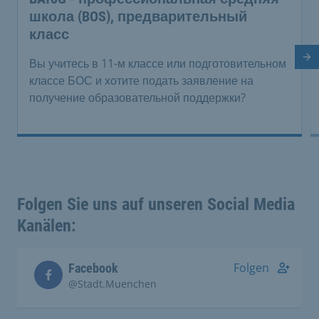
школа (BOS), предварительный
класс
Сл
Вы учитесь в 11-м классе или подготовительном
классе БОС и хотите подать заявление на
получение образовательной поддержки?
Folgen Sie uns auf unseren Social Media
Kanälen:
Folgen
Facebook
@Stadt.Muenchen