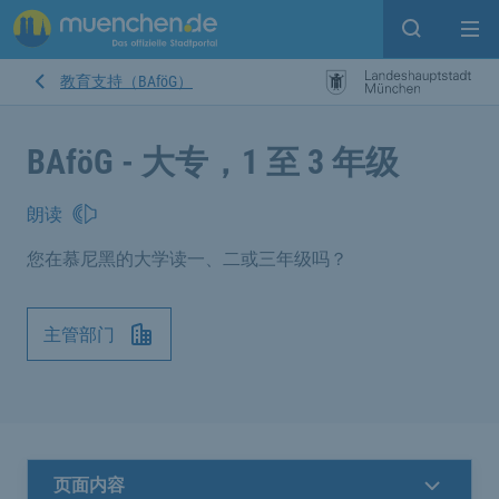
Open sear
Op
教育支持（BAföG）
BAföG - 大专，1 至 3 年级
朗读
您在慕尼黑的大学读一、二或三年级吗？
主管部门
页面内容