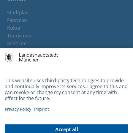
Stadtplan
Fahrplan
Kultur
Tourismus
M-Strom
Bürgerservice
Hotels
Contact
Barrierefreiheit
Leichte Sprache
Gebärdensprache
Datenschutz
Kontakt
Impressum