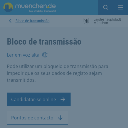
Open sear
Op
Bloco de transmissão
Bloco de transmissão
Ler em voz alta
Pode utilizar um bloqueio de transmissão para
impedir que os seus dados de registo sejam
transmitidos.
Candidatar-se online
Pontos de contacto