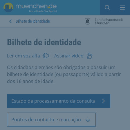
Open sear
Op
Bilhete de identidade
Bilhete de identidade
Ler em voz alta
Assinar vídeo
Os cidadãos alemães são obrigados a possuir um
bilhete de identidade (ou passaporte) válido a partir
dos 16 anos de idade.
Estado de processamento da consulta
Pontos de contacto e marcação