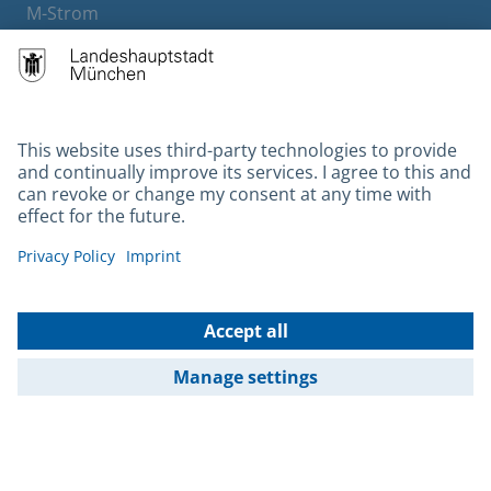
M-Strom
Bürgerservice
Hotels
Contact
Barrierefreiheit
Leichte Sprache
Gebärdensprache
Datenschutz
Kontakt
Impressum
© 2026 Portal München Betriebs GmbH & Co. KG - Ein Service der
Landeshauptstadt München und der Stadtwerke München GmbH