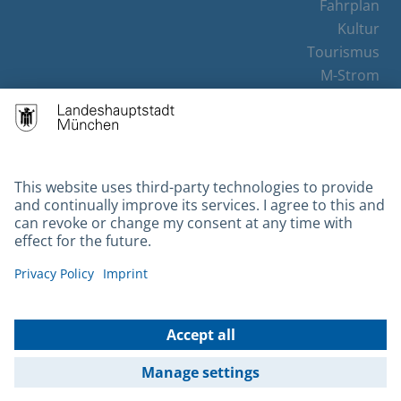
Fahrplan
Kultur
Tourismus
M-Strom
Bürgerservice
Hotels
Contact
Barrierefreiheit
Leichte Sprache
Gebärdensprache
Datenschutz
Kontakt
Impressum