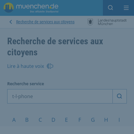
Open sear
Op
Recherche de services aux citoyens
Recherche de services aux
citoyens
Lire à haute voix
Recherche service
Démarr
Sujets de A à Z
A
B
C
D
E
F
G
H
I
J