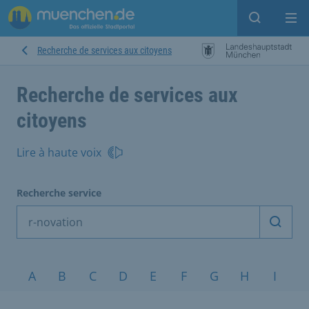
Open sear
Op
Recherche de services aux citoyens
Recherche de services aux
citoyens
Lire à haute voix
Recherche service
Démarr
Sujets de A à Z
A
B
C
D
E
F
G
H
I
J