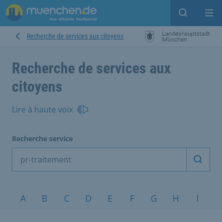
Open sear
Op
Recherche de services aux citoyens
Recherche de services aux
citoyens
Lire à haute voix
Recherche service
Démarr
Sujets de A à Z
A
B
C
D
E
F
G
H
I
J