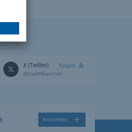
X (Twitter)
Folgen
@StadtMuenchen
n
Anmelden