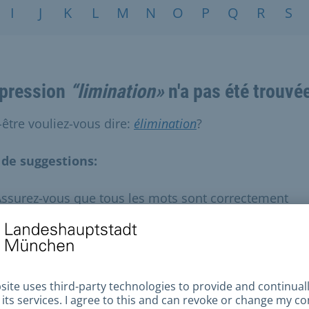
I
J
K
L
M
N
O
P
Q
R
S
xpression
“limination»
n'a pas été trouvé
-être vouliez-vous dire:
élimination
?
 de suggestions:
ssurez-vous que tous les mots sont correctement
rthographiés.
ssayez d'autres termes de recherche.
ssayez des termes de recherche plus généraux.