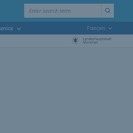
Enter search term
Start searc
Français
service
Langue actuelle
 la recherche