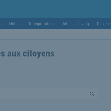
s
Hotels
Transportation
Jobs
Living
Citizen 
s aux citoyens
Démarrer