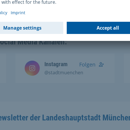
Social Media Kanälen:
Instagram
Folgen
@stadtmuenchen
ewsletter der Landeshauptstadt Münche