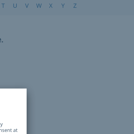
T
U
V
W
X
Y
Z
e.