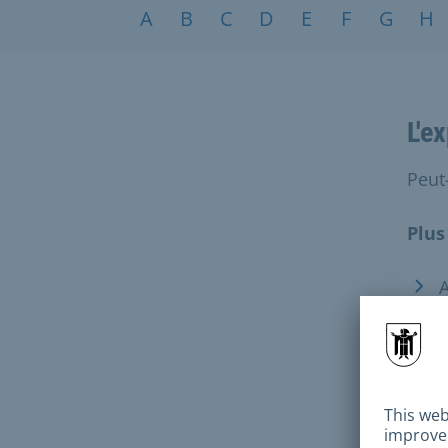
Sujets de A à Z
A
B
C
D
E
F
G
H
L'e
Peut
Plus
A
o
E
E