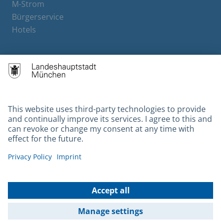
M-Strom
Bürgerservice
Hotels
Contact
Barrierefreiheit
Leichte Sprache
Gebärdensprache
Datenschutz
Kontakt
Impressum
© 2026 Portal München Betriebs GmbH & Co. KG - Ein Service der
Landeshauptstadt München und der Stadtwerke München GmbH