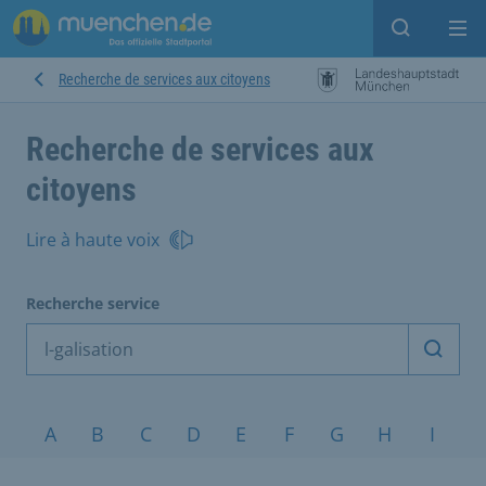
Open sear
Op
Recherche de services aux citoyens
Recherche de services aux
citoyens
Lire à haute voix
Recherche service
Démarr
Sujets de A à Z
A
B
C
D
E
F
G
H
I
J