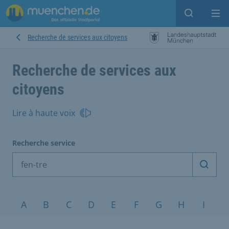
Open sear
Op
Recherche de services aux citoyens
Recherche de services aux
citoyens
Lire à haute voix
Recherche service
Démarr
Sujets de A à Z
A
B
C
D
E
F
G
H
I
J