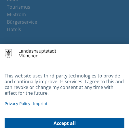
Tourismus
M-Strom
Bürgerservice
Hotels
Contact
Barrierefreiheit
Leichte Sprache
Gebärdensprache
Datenschutz
Kontakt
Impressum
© 2026 Portal München Betriebs GmbH & Co. KG - Ein Service der