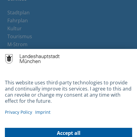
Stadtplan
Fahrplan
Kultur
Tourismus
M-Strom
Bürgerservice
Hotels
Contact
Barrierefreiheit
Leichte Sprache
Gebärdensprache
Datenschutz
Kontakt
Impressum