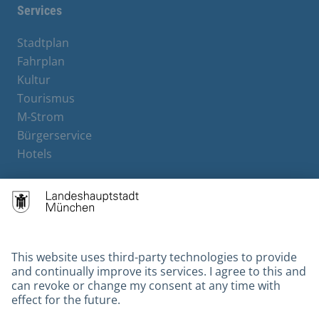
Services
Stadtplan
Fahrplan
Kultur
Tourismus
M-Strom
Bürgerservice
Hotels
Contact
Barrierefreiheit
Leichte Sprache
Gebärdensprache
Datenschutz
Kontakt