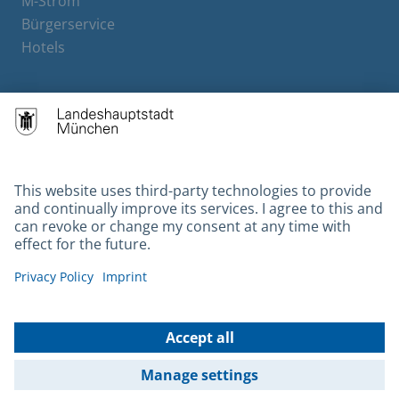
M-Strom
Bürgerservice
Hotels
Contact
Barrierefreiheit
Leichte Sprache
Gebärdensprache
Datenschutz
Kontakt
Impressum
© 2026 Portal München Betriebs GmbH & Co. KG - Ein Service der
Landeshauptstadt München und der Stadtwerke München GmbH