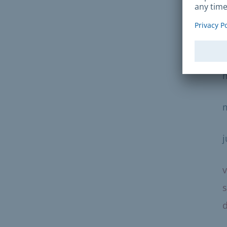
Abi
l
j
v