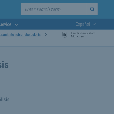
Enter search term
Start searc
Español
service
Lengua actual:
oramiento sobre tuberculosis
sis
lisis