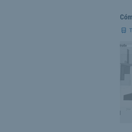
Cóm
T