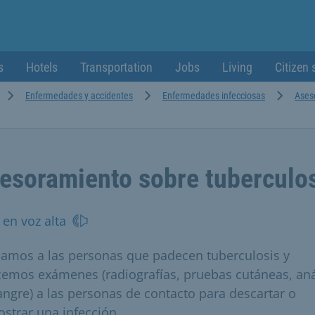
s
Hotels
Transportation
Jobs
Living
Citizen 
Enfermedades y accidentes
Enfermedades infecciosas
Ases
esoramiento sobre tuberculo
 en voz alta
amos a las personas que padecen tuberculosis y
cemos exámenes (radiografías, pruebas cutáneas, aná
angre) a las personas de contacto para descartar o
strar una infección.