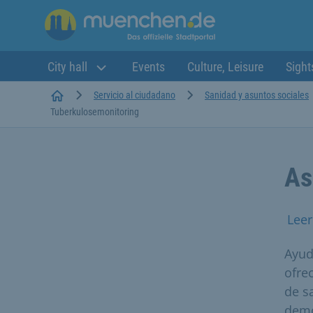
City hall
Events
Culture, Leisure
Sight
Startseite
Servicio al ciudadano
Sanidad y asuntos sociales
Tuberkulosemonitoring
As
Leer
Ayud
ofre
de s
demo