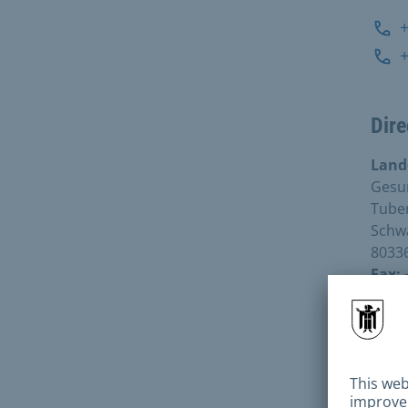
Dire
Land
Gesu
Tube
Schw
8033
Fax:
Dire
Schw
8033