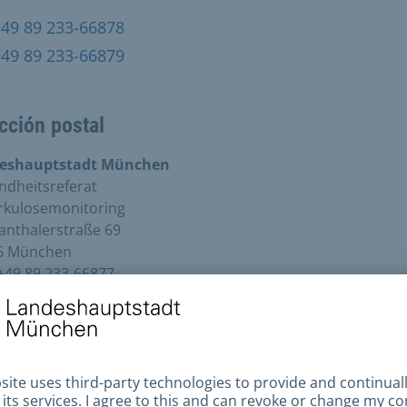
+49 89 233-66878
+49 89 233-66879
cción postal
eshauptstadt München
ndheitsreferat
rkulosemonitoring
anthalerstraße 69
6 München
+49 89 233-66877
cción de contacto
anthalerstraße 69
6 München