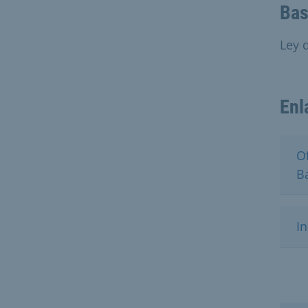
Bas
Ley 
Enl
O
B
In