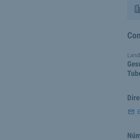
Con
Land
Gesu
Tub
Dire
E
Núm