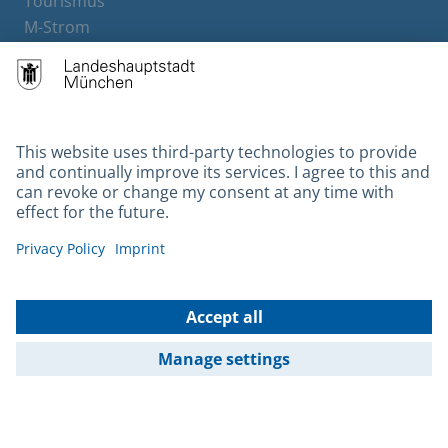
Tourismus
M-Strom
Bürgerservice
Hotels
Contact
Barrierefreiheit
Leichte Sprache
Gebärdensprache
Datenschutz
Kontakt
Impressum
© 2026 Portal München Betriebs GmbH & Co. KG - Ein Service der
Landeshauptstadt München und der Stadtwerke München GmbH