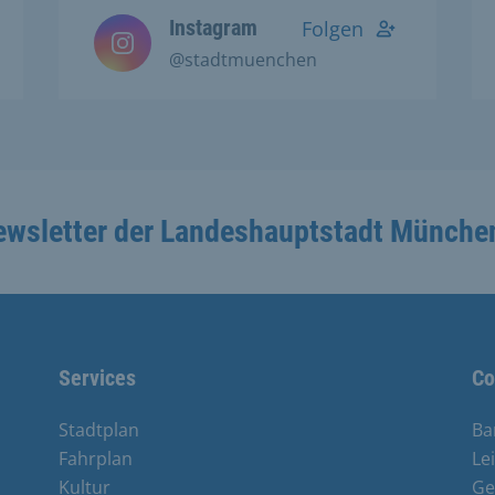
Instagram
Folgen
@stadtmuenchen
ewsletter der Landeshauptstadt Münche
Services
Co
Stadtplan
Ba
Fahrplan
Le
Kultur
Ge