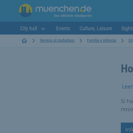
City hall
Events
Culture, Leisure
Sight
Startseite
Servicio al ciudadano
Familia e infancia
Em
Ho
Leer
Si h
noso
In