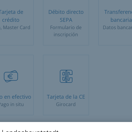
Tarjeta de
Débito directo
Transferen
crédito
SEPA
bancaria
a, Master Card
Formulario de
Datos banca
inscripción
o en efectivo
Tarjeta de la CE
ago in situ
Girocard