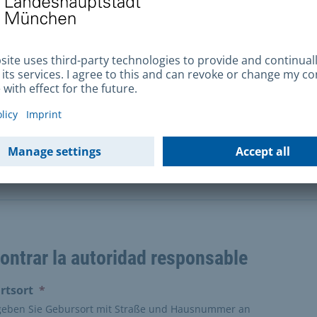
aces y descargas
eglamento general de protección de datos
étodos de pago y datos bancarios
ontrar la autoridad responsable
(erforderlich)
rtsort
*
 geben Sie Gebursort mit Straße und Hausnummer an