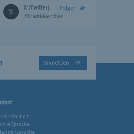
X (Twitter)
Folgen
@StadtMuenchen
n
Anmelden
ntact
rrierefreiheit
ichte Sprache
bärdensprache