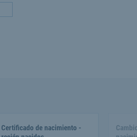
Certificado de nacimiento -
Cambio 
recién nacidos
nacimi