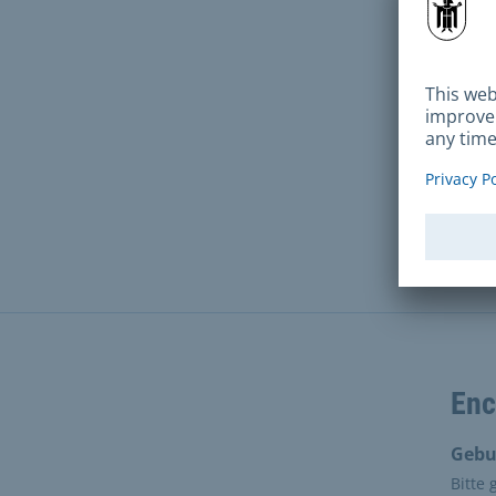
Enl
R
M
Enc
Gebu
Bitte