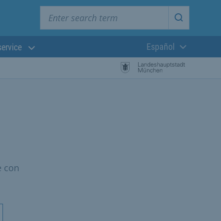
Enter search term
Start searc
Español
service
Lengua actual:
e con