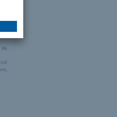
a de
ivil
sos,
.