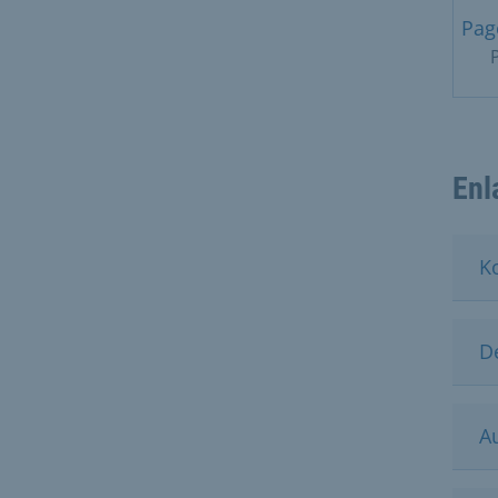
Pag
P
Enl
K
D
A