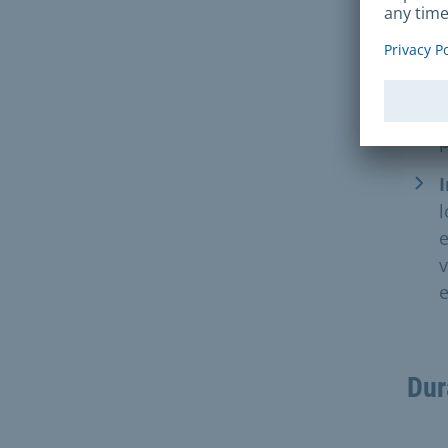
p
p
E
p
l
e
v
e
Dur