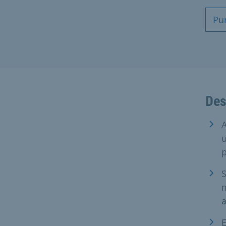
Pun
Des
A
u
p
S
m
E