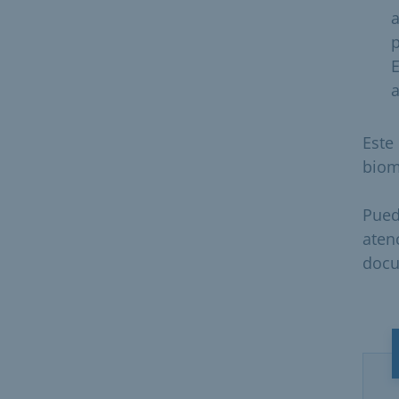
a
p
E
a
Este
biom
Pued
aten
docu