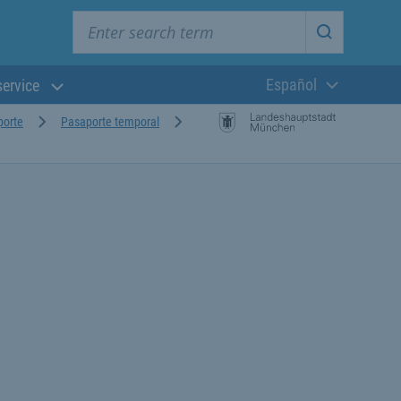
Enter search term
Start searc
Español
service
Lengua actual:
porte
Pasaporte temporal