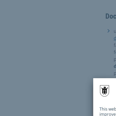
Doc
d
f
f
p
d
p
d
c
p