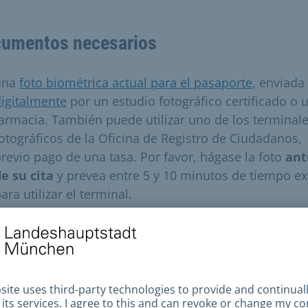
umentos necesarios
una
foto biométrica actual para el pasaporte
, enviada
igitalmente
por un estudio fotográfico certificado o 
armacia. También puede utilizar uno de los terminal
otográficos de la Oficina de Registro de Ciudadanos,
revio pago de una tasa. Por favor, hágase la foto
ant
e su cita
y prevea entre 5 y 10 minutos de tiempo ex
ara utilizar el terminal.
Documento de identidad (pasaporte anterior, docume
e identidad, pasaporte del niño - si está disponible;
ertificado de nacimiento original del niño si se solici
or primera vez)