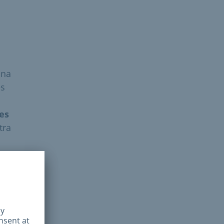
una
es
es
tra
nto
ta