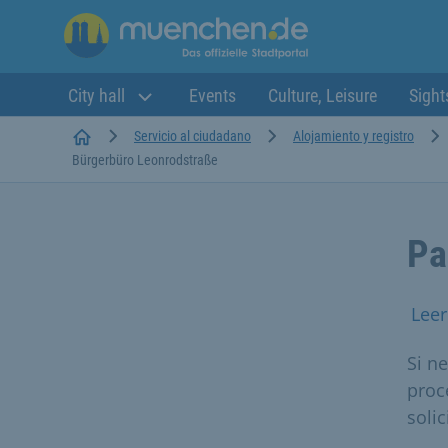
City hall
Events
Culture, Leisure
Sight
Startseite
Servicio al ciudadano
Alojamiento y registro
Bürgerbüro Leonrodstraße
Pa
Leer
Si n
proc
soli