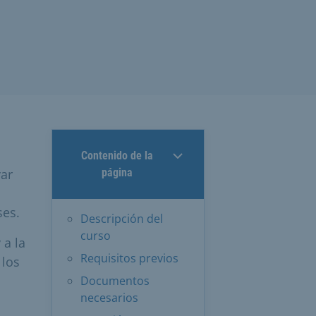
Contenido de la
var
página
ses.
Descripción del
curso
 a la
Requisitos previos
 los
Documentos
necesarios