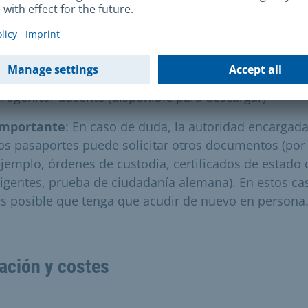
asaporte anterior/vencido (si no está anulado)
Para menores de 18 años Documento de identidad o
asaporte de todas las personas bajo custodia
n caso necesario: Declaración de consentimiento del
rogenitor ausente (disponible para descargar)
Importante
: En caso de duda, la autoridad encargad
os pasaportes puede solicitar otros documentos (por
jemplo, órdenes de custodia, certificados de estado c
igentes, prueba de ciudadanía alemana). En estos ca
s posible que tenga que acudir de nuevo en persona
ación y costes